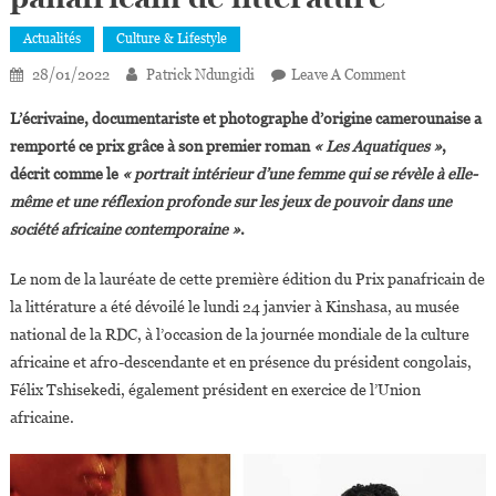
Actualités
Culture & Lifestyle
On
28/01/2022
Patrick Ndungidi
Leave A Comment
Osvalde
L’écrivaine, documentariste et photographe d’origine camerounaise a
Lewat,lauréat
remporté ce prix grâce à son premier roman
« Les Aquatiques »
,
De
décrit comme le
« portrait intérieur d’une femme qui se révèle à elle-
La
même et une réflexion profonde sur les jeux de pouvoir dans une
Première
Édition
société africaine contemporaine »
.
Du
Grand
Le nom de la lauréate de cette première édition du Prix panafricain de
Prix
la littérature a été dévoilé le lundi 24 janvier à Kinshasa, au musée
Panafricain
national de la RDC, à l’occasion de la journée mondiale de la culture
De
africaine et afro-descendante et en présence du président congolais,
Littérature
Félix Tshisekedi, également président en exercice de l’Union
africaine.