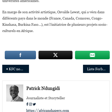
universités américaines.
En marge de son activité artistique, Osvalde Lewat, qui a vécu dans
différents pays dans le monde (France, Canada, Comores, Congo-
Kinshasa, Burkina Faso…), est l’initiatrice de plusieurs projets socio-
culturels en Afrique.
Navigation
KFC nomme Letlhogonolo ‘Nolo’ Thobejane responsable de l’Afrique subsaharienne (En dehors de l’Afrique du Sud)
Liste Forbes 2022: Portraits des 18 hommes les plus riches d’Afrique
de
l’article
Patrick Ndungidi
Journaliste et Storyteller
https://africanshapers.com