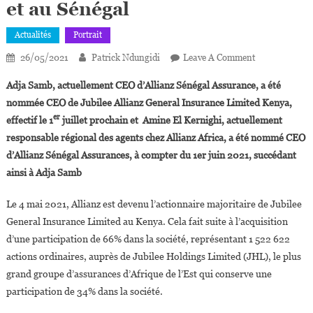
et au Sénégal
Actualités
Portrait
On
26/05/2021
Patrick Ndungidi
Leave A Comment
Allianz
Adja Samb, actuellement CEO d’Allianz Sénégal Assurance, a été
Africa :
nommée CEO de Jubilee Allianz General Insurance Limited Kenya,
Adja
er
effectif le 1
juillet prochain et Amine El Kernighi, actuellement
Samb
responsable régional des agents chez Allianz Africa, a été nommé CEO
Et
Amine
d’Allianz Sénégal Assurances, à compter du 1er juin 2021, succédant
El
ainsi à Adja Samb
Kernighi
Nommés
Le 4 mai 2021, Allianz est devenu l’actionnaire majoritaire de Jubilee
Respectivemen
General Insurance Limited au Kenya. Cela fait suite à l’acquisition
CEOs
d’une participation de 66% dans la société, représentant 1 522 622
Au
actions ordinaires, auprès de Jubilee Holdings Limited (JHL), le plus
Kenya
grand groupe d’assurances d’Afrique de l’Est qui conserve une
Et
participation de 34% dans la société.
Au