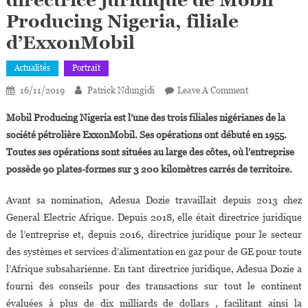
directrice juridique de Mobil
Producing Nigeria, filiale
d’ExxonMobil
Actualités
Portrait
On
16/11/2019
Patrick Ndungidi
Leave A Comment
Adesua
Mobil Producing Nigeria est l’une des trois filiales nigérianes de la
Dozie
société pétrolière ExxonMobil. Ses opérations ont débuté en 1955.
Nommée
Toutes ses opérations sont situées au large des côtes, où l’entreprise
Directrice
possède 90 plates-formes sur 3 200 kilomètres carrés de territoire.
Juridique
De
Avant sa nomination, Adesua Dozie travaillait depuis 2013 chez
Mobil
Producing
General Electric Afrique. Depuis 2018, elle était directrice juridique
Nigeria,
de l’entreprise et, depuis 2016, directrice juridique pour le secteur
Filiale
des systèmes et services d’alimentation en gaz pour de GE pour toute
D’ExxonMobil
l’Afrique subsaharienne. En tant directrice juridique, Adesua Dozie a
fourni des conseils pour des transactions sur tout le continent
évaluées à plus de dix milliards de dollars , facilitant ainsi la