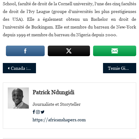
School, faculté de droit de la Cornell university, l’une des cinq facultés
de droit de l’Ivy League (groupe d’universités les plus prestigieuses
des USA). Elle a également obtenu un Bachelor en droit de
l’université de Buckingam. Elle est membre du barreau de New-York
depuis 1999 et membre du barreau du Nigeria depuis 2000.
Navigation
Canada : Dieudonné Ella Oyono élu président du Parti Québécois
Temie Giwa-Tubosun lauréate de l’Africa Netpreneur Prize de la Fondation Jack Ma
de
l’article
Patrick Ndungidi
Journaliste et Storyteller
https://africanshapers.com