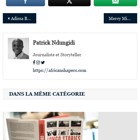
Navigation
Adissa Barry, la burkinabé devenue entrepreneure à succès aux USA
Mercy Miyang Tembon nommée Vice-Présidente et Secrétaire générale de la Banque mondiale
de
l’article
Patrick Ndungidi
Journaliste et Storyteller
https://africanshapers.com
DANS LA MÊME CATÉGORIE