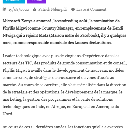
Actualités
Portrait
On
19/08/2022
Patrick Ndungidi
Leave A Comment
Phyllis
Microsoft Kenya a annoncé, le vendredi 19 août, la nomination de
Migwi
Phyllis Migwi comme Country Manager, en remplacement de Kendi
Nommée
Ntwiga qui a rejoint Meta (Maison mère de Facebook), il y a quelques
Country
mois, comme responsable mondiale des fausses déclarations.
Manager
De
Leader technologique avec plus de vingt ans d’expérience dans les
Microsoft
Kenya
secteurs des TIC, des produits de grande consommation et du conseil,
Phyllis Migwi travaille dans le développement de nouveaux modèles
commerciaux, de stratégies de croissance et de voies d’accès au
marché. Au cours de sa carrière, elle s’est spécialisée dans la direction
de la stratégie et des opérations, le développement de la marque, le
marketing, la gestion des programmes et la vente de solutions
technologiques en Inde, en Afrique, en Europe et en Amérique du
Nord.
Au cours de ces 14 dernières années, les fonctions qu’elle a exercées