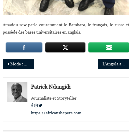
Amadou sow parle couramment le Bambara, le français, le russe et
possède des bases universitaires en anglais.
Navigation
Mode : Roberta Annan va lancer un fonds de 100 millions d’euros pour les créateurs africains
L’Angola a inauguré la plus importante opération offshore de son histoire
de
l’article
Patrick Ndungidi
Journaliste et Storyteller
https://africanshapers.com