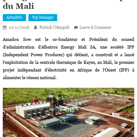
du Mali
Actualités
Top Manager
On
10/11/2018
Patrick Ndungidi
Leave A Comment
Amadou
Amadou Sow est le co-fondateur et Président du conseil
Sow,
d’administration d’Albatros Energy Mali SA, une société IPP
Initiateur
(Independent Power Producer) qui détient, a construit et a lancé
De
l’exploitation de la centrale thermique de Kayes, au Mali, le premier
La
Plus
projet indépendant d’électricité en Afrique de l’Ouest (IPP) à
Grande
alimenter le réseau national.
Centrale
Thermique
Du
Mali