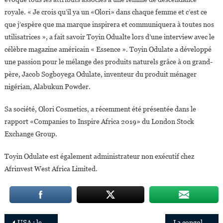
royale. « Je crois qu’il ya un «Olori» dans chaque femme et c’est ce
que j’espère que ma marque inspirera et communiquera à toutes nos
utilisatrices », a fait savoir Toyin Odualte lors d’une interview avec le
célèbre magazine américain « Essence ». Toyin Odulate a développé
une passion pour le mélange des produits naturels grâce à on grand-
père, Jacob Sogboyega Odulate, inventeur du produit ménager
nigérian, Alabukun Powder.
Sa société, Olori Cosmetics, a récemment été présentée dans le
rapport «Companies to Inspire Africa 2019» du London Stock
Exchange Group.
Toyin Odulate est également administrateur non exécutif chez
Afrinvest West Africa Limited.
USA : le congolais Patrick Mutombo, assistant coach à la NBA
La congolaise Joséphine Uwase Ndeze remporte Miss Geek Africa 2019