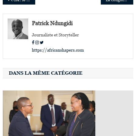
Navigation
de
l’article
Patrick Ndungidi
Journaliste et Storyteller
https://africanshapers.com
DANS LA MÊME CATÉGORIE