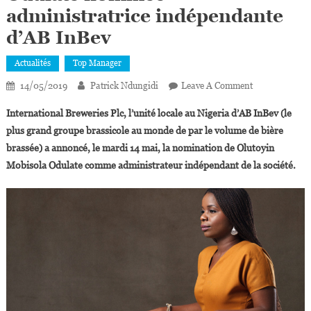
administratrice indépendante
d’AB InBev
Actualités
Top Manager
On
14/05/2019
Patrick Ndungidi
Leave A Comment
Nigeria :
International Breweries Plc, l’unité locale au Nigeria d’AB InBev (le
Olutoyin
plus grand groupe brassicole au monde de par le volume de bière
Mobisola
brassée) a annoncé, le mardi 14 mai, la nomination de Olutoyin
Odulate
Mobisola Odulate comme administrateur indépendant de la société.
Nommée
Administratric
Indépendante
D’AB
InBev