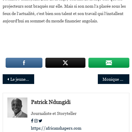
projecteurs sont braqués sur elle. Mais si son nom l’a placée sous les
feux de l’actualité, c’est bien son talent et son travail qui l’installent
aujourd’hui au sommet du monde financier angolais.
Navigation
Le jeune Chef Congolais Michée Kalengay Kabuima,27 ans,rejoint le service « Catering » de Qatar Airways
Monique Gieskes, CEO de « Plantations et Huileries du Congo », primée pour son leadership transformationnel
de
l’article
Patrick Ndungidi
Journaliste et Storyteller
https://africanshapers.com