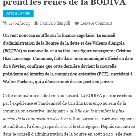
prend les rênes de la BODIVA
Actu À La Une
On
11/02/2025
Patrick Ndungidi
Leave A Comment
Angola :
Un vent nouveau souffle sur la finance angolaise. Le conseil
Cristina
d’administration de la Bourse de la dette et des Valeurs d’Angola
Dias
(BODIVA) se renouvelle, et à sa tête, une figure émergente : Cristina
Lourenço
Dias Lourenço. L’annonce, faite dans un communiqué officiel en date
Prend
Les
du 6 février, confirme que cette dernière devient la nouvelle
Rênes
présidente ad intérim de la commission exécutive (PCE), succédant à
De
Walter Pacheco, qui a démissionné de son poste en janvier.
La
BODIVA
Cette nomination ne doit rien au hasard. La BODIVA justifie ce choix
par l’expérience et l’ancienneté de Cristina Lourenço au sein de la
commission exécutive, indiquant
« qu’elle est le membre le plus
ancien de la commission exécutive »
. Son parcours, tracé avec rigueur
et ambition, l’a donc préparée à ce rôle stratégique. Depuis son entrée
dans le conseil d’administration de la bourse en août 2020, elle s’est