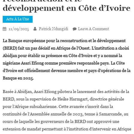
développement en Côte d’Ivoire
Actu À La Une
On
11/09/2025
Patrick Ndungidi
Leave A Comment
Asari
La Banque européenne pour la reconstruction et le développement
Efiong,
(BERD) fait un pas décisif en Afrique de l’Ouest. L’institution a choisi
Première
Abidjan pour établir sa présence en Côte d’Ivoire et y a nommé la
Responsable
nigériane Asari Efiong comme première responsable pays. La Côte
De
La
d’Ivoire est officiellement devenue membre et pays d’opérations de la
Banque
Banque en 2025.
Européenne
Pour
Basée à Abidjan, Asari Efiong pilotera le lancement des activités de la
La
BERD, sous la supervision de Heike Harmgart, directrice générale
Reconstructio
pour l’Afrique subsaharienne. Cette avancée s’inscrit dans la
Et
continuité de l’Assemblée annuelle de 2023, tenue à Samarcande, au
Le
cours de laquelle les gouverneurs de la BERD ont approuvé une
Développemen
extension de mandat permettant à l’institution d’intervenir en Afrique
En