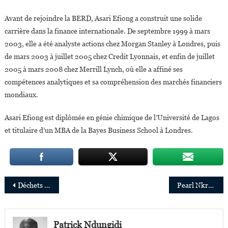
Avant de rejoindre la BERD, Asari Efiong a construit une solide
carrière dans la finance internationale. De septembre 1999 à mars
2003, elle a été analyste actions chez Morgan Stanley à Londres, puis
de mars 2003 à juillet 2005 chez Credit Lyonnais, et enfin de juillet
2005 à mars 2008 chez Merrill Lynch, où elle a affiné ses
compétences analytiques et sa compréhension des marchés financiers
mondiaux.
Asari Efiong est diplômée en génie chimique de l’Université de Lagos
et titulaire d’un MBA de la Bayes Business School à Londres.
Navigation
Déchets plastiques : PHC transforme la pollution en solution
Pearl Nkrumah, nouvelle Directrice Générale d’Access Bank Ghana
de
l’article
Patrick Ndungidi