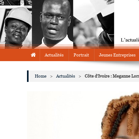
Actualités
Portrait
Jeunes Entreprises
Home
>
Actualités
>
Côte d’Ivoire : Meganne Lor