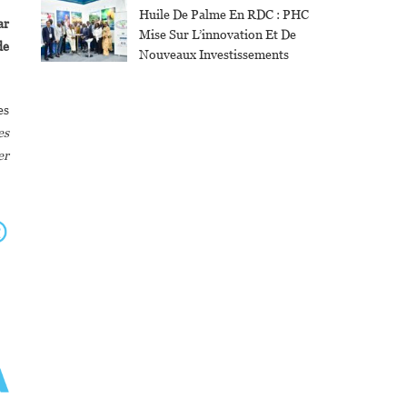
Huile De Palme En RDC : PHC
ar
Mise Sur L’innovation Et De
de
Nouveaux Investissements
es
es
er