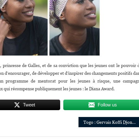
 princesse de Galles, et de sa conviction que les jeunes ont le pouvoir 
n d’encourager, de développer et d’inspirer des changements positifs da
: un programme de mentorat pour les jeunes à risque, une campag
ux qui récompense publiquement les jeunes : le Diana Award.
Tweet
Follow us
Togo : Gervais Koffi Djondo publie l’ouvrage « L’Afrique d’abord, Africa First »