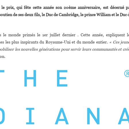
Côte
le prix, qui fête cette année son 20ème anniversaire, est décerné p
’Ivoire :
utien de ses deux fils, le Duc de Cambridge, le prince William et le Duc 
Meganne
Lorraine
Ceday
rs le monde primés le 1er juillet dernier . Cette année, expliquent l
Boho,
unes les plus inspirants du Royaume-Uni et du monde entier.
« Ces jeun
24
Ans,
mobiliser les nouvelles générations pour servir leurs communautés et cré
Lauréate
-on.
Du
« Diana
Award »