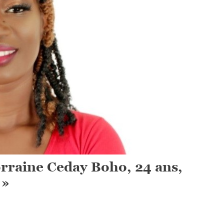
orraine Ceday Boho, 24 ans,
 »
On