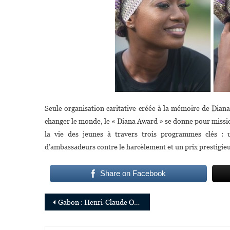
Seule organisation caritative créée à la mémoire de Diana,
changer le monde, le « Diana Award » se donne pour missio
la vie des jeunes à travers trois programmes clés 
d’ambassadeurs contre le harcèlement et un prix prestigie
Share on Facebook
Navigation
Gabon : Henri-Claude OYIMA, nouveau Président de la bourse unifiée de la zone CEMAC
de