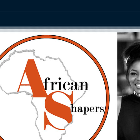
ation