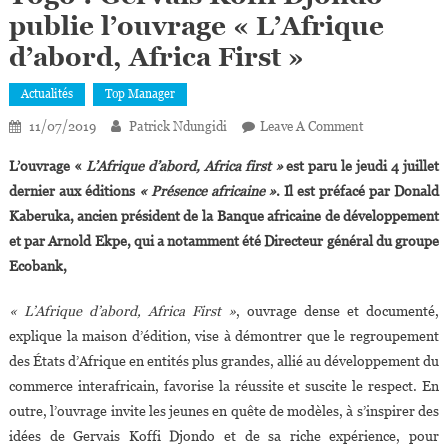
publie l’ouvrage « L’Afrique
d’abord, Africa First »
Actualités
Top Manager
On
11/07/2019
Patrick Ndungidi
Leave A Comment
Togo :
L’ouvrage «
L’Afrique d’abord, Africa first »
est paru le jeudi 4 juillet
Gervais
dernier aux éditions
« Présence africaine »
. Il est préfacé par Donald
Koffi
Kaberuka, ancien président de la Banque africaine de développement
Djondo
et par Arnold Ekpe, qui a notamment été Directeur général du groupe
Publie
L’ouvrage
Ecobank,
« L’Afrique
D’abord,
« L’Afrique d’abord, Africa First »
, ouvrage dense et documenté,
Africa
explique la maison d’édition, vise à démontrer que le regroupement
First »
des États d’Afrique en entités plus grandes, allié au développement du
commerce interafricain, favorise la réussite et suscite le respect. En
outre, l’ouvrage invite les jeunes en quête de modèles, à s’inspirer des
idées de Gervais Koffi Djondo et de sa riche expérience, pour