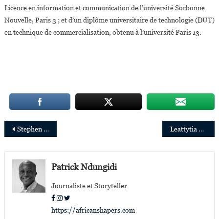
Licence en information et communication de l’université Sorbonne
Nouvelle, Paris 3 ; et d’un diplôme universitaire de technologie (DUT)
en technique de commercialisation, obtenu à l’université Paris 13.
Navigation
Stephen Omollo, nouveau CEO de Plan International
Leattytia Badibanga et Indira Moudi parmi les 15 lauréates du «Prix Femmes d’affaires du Québec»
de
l’article
Patrick Ndungidi
Journaliste et Storyteller
https://africanshapers.com