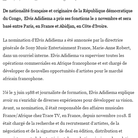
Elvis
De nationalité française et originaire de la République démocratique
Adidiema,
du Congo, Elvis Adidiema a pris ses fonctions le 2 novembre et sera
33
basé entre Paris, en France et Abidjan, en Côte d’Ivoire.
Ans,
Nommé
La nomination d’Elvis Adidiema a été annoncée par la directrice
Directeur
générale de Sony Music Entertainment France, Marie-Anne Robert,
De
Sony
dans un courriel interne. Elvis Adidiema va superviser toutes les
Music
opérations commerciales en Afrique francophone et est chargé de
En
développer de nouvelles opportunités d’artistes pour le marché
Afrique
africain francophone.
Francophone
Né le 3 juin 1988 et journaliste de formation, Elvis Adidiema explique
avoir su s’enrichir de diverses expériences pour développer sa vision.
Avant, sa nomination, il était responsable des affaires musicales
France/Afrique chez Trace TV, en France, depuis novembre 2018. Il
était chargé de la recherche et du recrutement d’artistes, de la
négociation et de la signature de deal en édition, distribution et