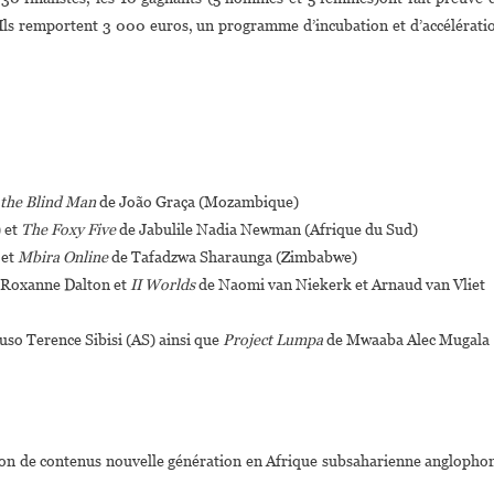
Africa
s. Ils remportent 3 000 euros, un programme d’incubation et d’accélérati
(DLA):
Les
Startups
Anglophones
Raflent
Tout
the Blind Man
de João Graça (Mozambique)
 et
The Foxy Five
de Jabulile Nadia Newman (Afrique du Sud)
 et
Mbira Online
de Tafadzwa Sharaunga (Zimbabwe)
Roxanne Dalton et
II Worlds
de Naomi van Niekerk et Arnaud van Vliet
uso Terence Sibisi (AS) ainsi que
Project Lumpa
de Mwaaba Alec Mugala
uction de contenus nouvelle génération en Afrique subsaharienne anglopho