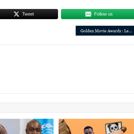
Tweet
Follow us
Golden Movie Awards : Le Cameroun Rafle 6 Trophées