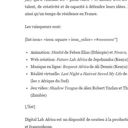
talent, de créativité et de capacité à défendre leurs idée
ainsi qu’un temps de résidence en France.
Les vainqueurs sont:
[list icon= »icon: square » icon_color= »#000000″]
Animation:
Dimbit
de Feben Elias (Ethiopie) et
Nwavu, 
Web création:
Future Lab Africa
de Jepchumba (Kenya)
Musique en ligne:
Request Africa
de Ali Dennis (Kenya)
Réalité virtuelle:
Last Night a Haircut Saved My Life
de 
(les 2 Afrique du Sud)
Jeu video:
Shadow Tongue
de Alex Robert Ynclan et Th
(Zambie)
[/list]
Digital Lab Africa est un dispositif de soutien à la prod
et francophone.