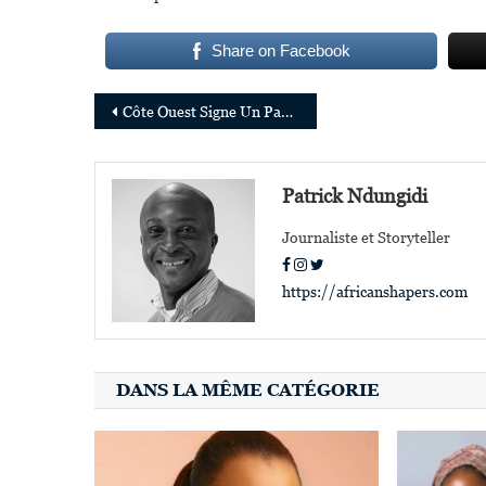
Share on Facebook
Navigation
Côte Ouest Signe Un Partenariat Stratégique Avec The Africa Channel
de
l’article
Patrick Ndungidi
Journaliste et Storyteller
https://africanshapers.com
DANS LA MÊME CATÉGORIE