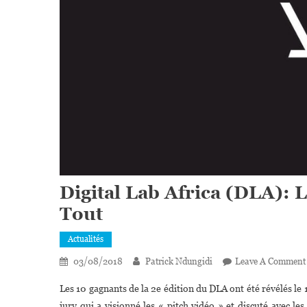
Digital Lab Africa (DLA): 
Tout
Actualités
03/08/2018
Patrick Ndungidi
Leave A Comment
Les 10 gagnants de la 2e édition du DLA ont été révélés le
jury qui a visionné les « pitch vidéo » et discuté avec l