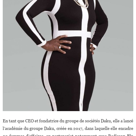
En tant que CEO et fondatrice du groupe de sociétés Daku, elle a lancé
l’académie du groupe Daku, créée en 2017, dans laquelle elle encadre
20 femmes d’affaires, en partenariat notamment avec Radisson Blu