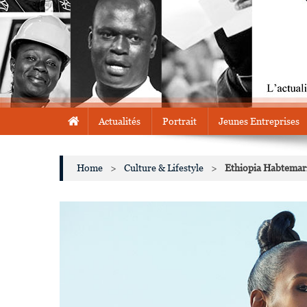
Actualités
Portrait
Jeunes Entreprises
Home
>
Culture & Lifestyle
>
Ethiopia Habtemari