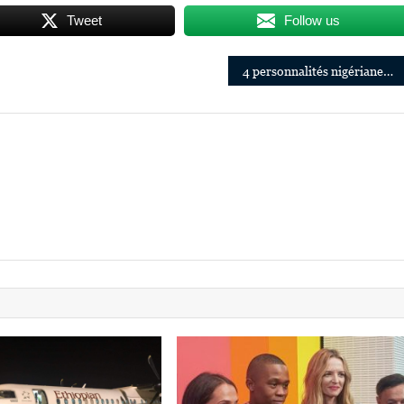
Tweet
Follow us
4 personnalités nigérianes rejoignent la prestigieuse Académie des Oscars