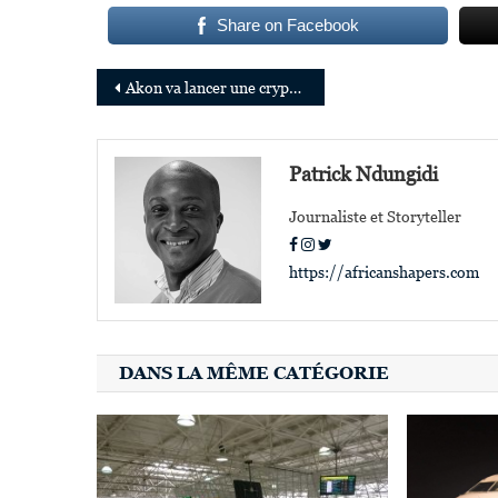
Share on Facebook
Navigation
Akon va lancer une crypto-monnaie et une crypto city, une ville futuriste près de Dakar
de
l’article
Patrick Ndungidi
Journaliste et Storyteller
https://africanshapers.com
DANS LA MÊME CATÉGORIE