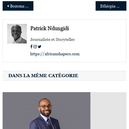
Navigation
Bozoma Saint-John, l’influente reine du marketing des multinationales
Ethiopia Habtemariam, présidente du célèbre et mythique label de musique «Motown Records»
de
l’article
Patrick Ndungidi
Journaliste et Storyteller
https://africanshapers.com
DANS LA MÊME CATÉGORIE