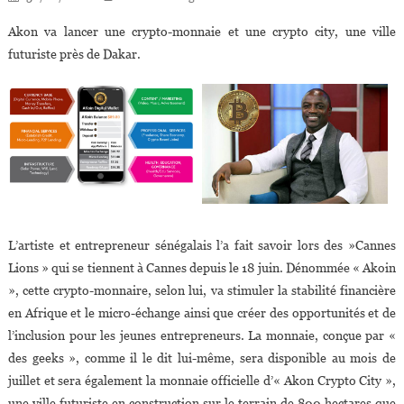
Akon va lancer une crypto-monnaie et une crypto city, une ville
futuriste près de Dakar.
L’artiste et entrepreneur sénégalais l’a fait savoir lors des »Cannes
Lions » qui se tiennent à Cannes depuis le 18 juin. Dénommée « Akoin
», cette crypto-monnaire, selon lui, va stimuler la stabilité financière
en Afrique et le micro-échange ainsi que créer des opportunités et de
l’inclusion pour les jeunes entrepreneurs. La monnaie, conçue par «
des geeks », comme il le dit lui-même, sera disponible au mois de
juillet et sera également la monnaie officielle d’« Akon Crypto City »,
une ville futuriste en construction sur le terrain de 800 hectares que