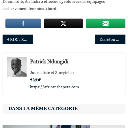
De son côté, Air India a effectué 15 vols avec des équipages
exclusivement féminins à bord.
Navigation
RDC : Rodolphe Kembukuswa et Eldon Khuty nommés au sein d’Africa Global Logistics (AGL)
Diaretou Madina Gaye Dieng nommée Présidente du Cluster Afrique Francophone & Îles de Schneider Electric
de
l’article
Patrick Ndungidi
Journaliste et Storyteller
https://africanshapers.com
DANS LA MÊME CATÉGORIE