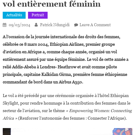
vol entièrement féminin
Actualités
Portrait
On
09/03/2024
Patrick Ndungidi
Leave A Comment
Ethiopian
A l’occasion de la journée internationale des droits des femmes,
Airlines :
célébrée ce 8 mars 2024, Ethiopian Airlines, premier groupe
Capitaine
d’aviation en Afrique a, comme chaque année, organisé un vol
Kalkidan
entièrement assuré par une équipe féminine. Le vol de cette année a
Girma
À
relié Addis-Abeba à Londres- Heathrow et avait comme pilote
La
principale, capitaine Kalkidan Girma, première femme éthiopienne
Tête
commandant de bord dans un Airbus A350.
D’un
Vol
Le vol a été précédé par une cérémonie organisée à l’hôtel Ethiopian
Entièrement
Skylight, pour rendre hommage à la contribution des femmes dans le
Féminin
secteur de l’aviation, sur le thème
« Empowering Women: Connecting
Africa »
(Renforcer l’autonomie des femmes : Connecter l’Afrique).