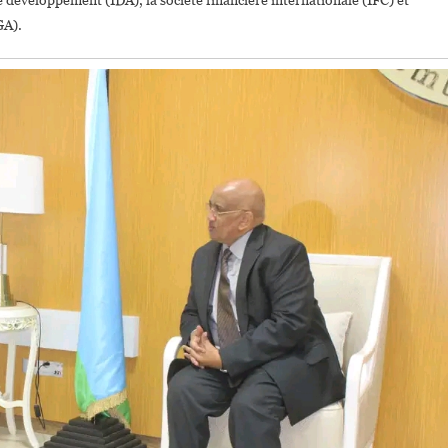
 développement (IDA), la société financière internationale (IFC) et
GA).