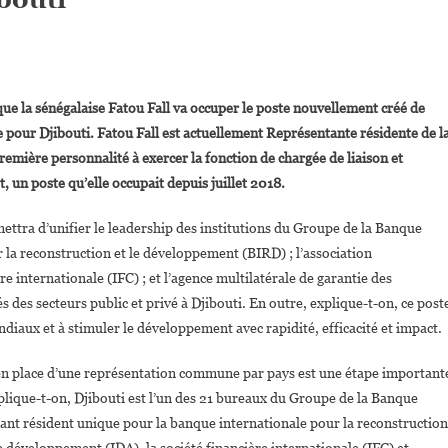
On
Fatou
 que la sénégalaise Fatou Fall va occuper le poste nouvellement créé de
Fall
pour Djibouti. Fatou Fall est actuellement Représentante résidente de l
Nommée
remière personnalité à exercer la fonction de chargée de liaison et
Représentante
 un poste qu’elle occupait depuis juillet 2018.
Résidente
Du
ttra d’unifier le leadership des institutions du Groupe de la Banque
Groupe
De
 la reconstruction et le développement (BIRD) ; l’association
La
e internationale (IFC) ; et l’agence multilatérale de garantie des
Banque
 des secteurs public et privé à Djibouti. En outre, explique-t-on, ce post
Mondiale
ondiaux et à stimuler le développement avec rapidité, efficacité et impact.
Pour
Djibouti
e en place d’une représentation commune par pays est une étape important
plique-t-on, Djibouti est l’un des 21 bureaux du Groupe de la Banque
ant résident unique pour la banque internationale pour la reconstruction