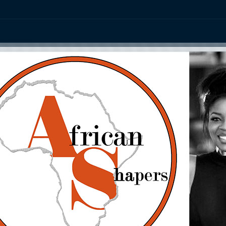
ation