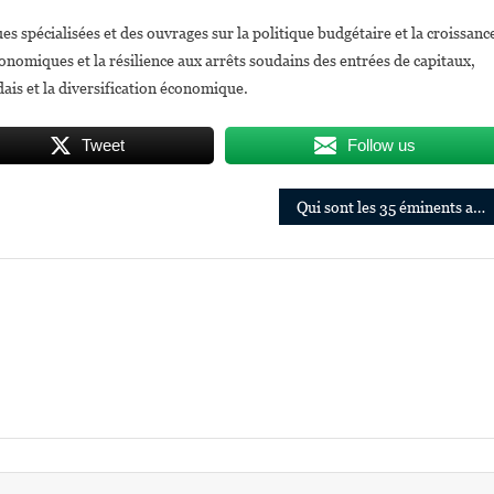
es spécialisées et des ouvrages sur la politique budgétaire et la croissanc
conomiques et la résilience aux arrêts soudains des entrées de capitaux,
ais et la diversification économique.
Tweet
Follow us
Qui sont les 35 éminents avocats africains élus et réélus à la Cour internationale d’arbitrage de la CCI?