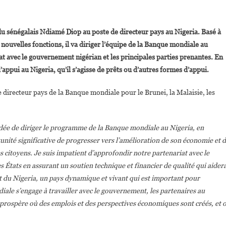
On
Dr.
du sénégalais Ndiamé Diop au poste de directeur pays au Nigeria. Basé à
Ndiamé
s nouvelles fonctions, il va diriger l’équipe de la Banque mondiale au
Diop
iat avec le gouvernement nigérian et les principales parties prenantes. En
Nommé
l’appui au Nigeria, qu’il s’agisse de prêts ou d’autres formes d’appui.
Directeur
Pays
directeur pays de la Banque mondiale pour le Brunei, la Malaisie, les
De
La
Banque
l’idée de diriger le programme de la Banque mondiale au Nigeria, en
Mondiale
Au
unité significative de progresser vers l’amélioration de son économie et 
Nigeria
 citoyens. Je suis impatient d’approfondir notre partenariat avec le
 États en assurant un soutien technique et financier de qualité qui aider
t du Nigeria, un pays dynamique et vivant qui est important pour
ale s’engage à travailler avec le gouvernement, les partenaires au
prospère où des emplois et des perspectives économiques sont créés, et 