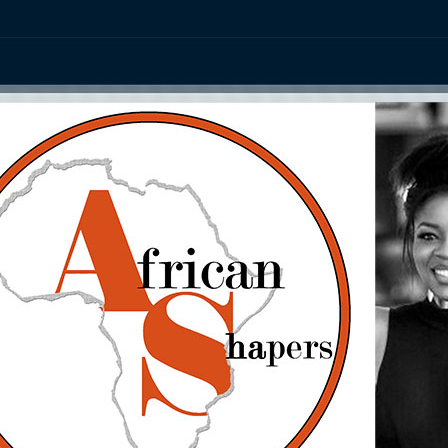
ation