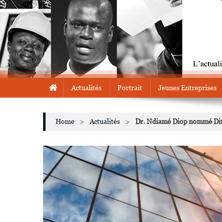
Actualités
Portrait
Jeunes Entreprises
Home
>
Actualités
>
Dr. Ndiamé Diop nommé Dire