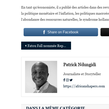
En tant qu’économiste, il a publié des articles dans des revu
la politique monétaire et l’inflation, les politiques macroé
l’abondance des ressources naturelles, le syndrome holland
Share on Facebook
Navigation
Fatou Fall nommée Représentante résidente du Groupe de la Banque mondiale pour Djibouti
de
l’article
Patrick Ndungidi
Journaliste et Storyteller
https://africanshapers.com
DANS LA MÊME CATÉGORIE