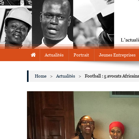
Actualités
Portrait
Jeunes Entreprises
Home
>
Actualités
>
Football : 5 avocats Africai