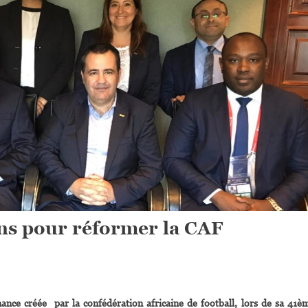
ains pour réformer la CAF
On
ootball :
ance créée par la confédération africaine de football, lors de sa 41è
5