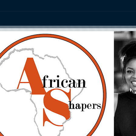
ation