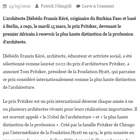
On
15/03/2022
Patrick Ndungidi
Leave A Comment
Francis
L’architecte Diébédo Francis Kéré, originaire du Burkina Faso et basé
Kéré,
à Berlin, a reçu, le mardi 15 mars, le prix Pritzker, devenant le
Premier
premier Africain à recevoir la plus haute distinction de la profession
Africain
d’architecte.
Lauréat
Du
Diébédo Francis Kéré, architecte, éducateur et activiste social, a été
«
Prix
sélectionné comme lauréat 2022 du prix d’architecture Pritzker, a
Nobel
annoncé Tom Pritzker, président de la Fondation Hyatt, qui parraine
De
ce prix considéré internationalement comme la plus haute distinction
L’architecture
de l’architecture.
»
Le prix Pritzker est un prix international décerné chaque année à un
ou plusieurs architectes vivants pour leurs réalisations importantes. Il
est souvent appelé « le Nobel de l’architecture » et « la plus haute
distinction de la profession ». Créé par la famille Pritzker de Chicago
par l’intermédiaire de la Fondation Hyatt en 1979, le prix consiste en