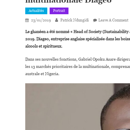
multinationale Diageo
Actualités
Portrait
23/01/2019
Patrick Ndungidi
Leave A Comment
G
Le ghanéen a été nommé « Head of Society (Sustainability an
2019.
Diageo, entreprise anglaise spécialisée dans les bois
A
alcools et spiritueux.
R
Dans ses nouvelles fonctions, Gabriel Opoku Asare dirigera
les 13 marchés prioritaires de la multinationale, comprena
A
australe et Nigeria.
M
D