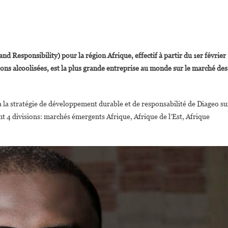
On
abriel
d Responsibility) pour la région Afrique, effectif à partir du 1er février
Opoku-
sons alcoolisées, est la plus grande entreprise au monde sur le marché des
sare
Nommé
esponsable
 la stratégie de développement durable et de responsabilité de Diageo su
RSE
nt 4 divisions: marchés émergents Afrique, Afrique de l’Est, Afrique
frique
De
La
ultinationale
iageo