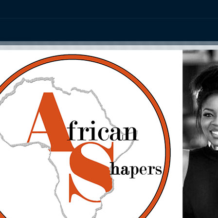
ation