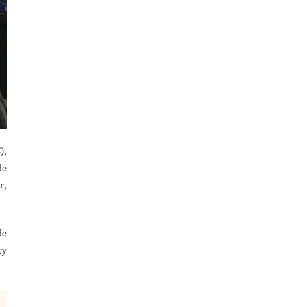
),
de
r,
de
ry