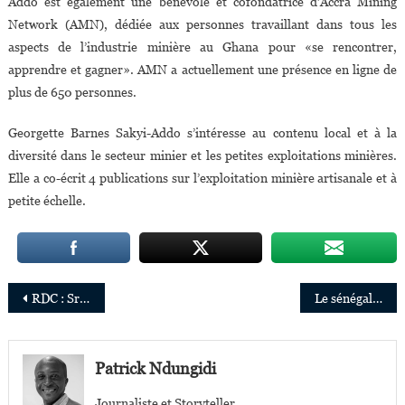
Addo est également une bénévole et cofondatrice d’Accra Mining
Network (AMN), dédiée aux personnes travaillant dans tous les
aspects de l’industrie minière au Ghana pour «se rencontrer,
apprendre et gagner». AMN a actuellement une présence en ligne de
plus de 650 personnes.
Georgette Barnes Sakyi-Addo s’intéresse au contenu local et à la
diversité dans le secteur minier et les petites exploitations minières.
Elle a co-écrit 4 publications sur l’exploitation minière artisanale et à
petite échelle.
Navigation
RDC : Sr Catherine Mutindi lauréate du prix Opus 2019
Le sénégalais Souleymane Diallo nommé Directeur général d’Orange Niger
de
l’article
Patrick Ndungidi
Journaliste et Storyteller