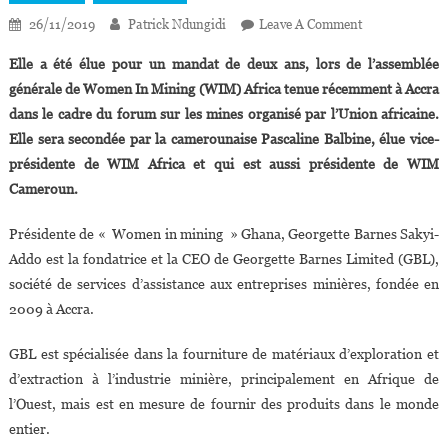
On
26/11/2019
Patrick Ndungidi
Leave A Comment
Georgette
Elle a été élue pour un mandat de deux ans, lors de l’assemblée
Barnes
générale de Women In Mining (WIM) Africa tenue récemment à Accra
Sakyi-
dans le cadre du forum sur les mines organisé par l’Union africaine.
Addo
Elle sera secondée par la camerounaise Pascaline Balbine, élue vice-
Élue
Présidente
présidente de WIM Africa et qui est aussi présidente de WIM
De
Cameroun.
Women
In
Présidente de « Women in mining » Ghana, Georgette Barnes Sakyi-
Mining
Addo est la fondatrice et la CEO de Georgette Barnes Limited (GBL),
Africa
société de services d’assistance aux entreprises minières, fondée en
2009 à Accra.
GBL est spécialisée dans la fourniture de matériaux d’exploration et
d’extraction à l’industrie minière, principalement en Afrique de
l’Ouest, mais est en mesure de fournir des produits dans le monde
entier.