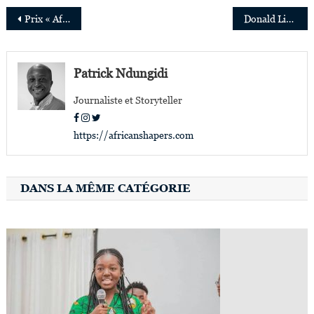
Navigation
Prix « Africa Netpreneur » de Jack Ma : les candidatures débutent le 27 mars
Donald Liphoko, nouveau directeur marketing de JCDecaux en Afrique subsaharienne
de
l’article
Patrick Ndungidi
Journaliste et Storyteller
https://africanshapers.com
DANS LA MÊME CATÉGORIE