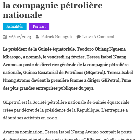
la compagnie pétrolière
nationale
Actualités
Portrait
On
26/02/2023
Patrick Ndungidi
Leave A Comment
Guinée
Le président de la Guinée équatoriale, Teodoro Obiang Nguema
Equatoriale:
Mbasogo, a nommé, le vendredi 24 février, Teresa Isabel Nnang
Teresa
Avomo au poste de directrice générale de la compagnie pétrolière
Isabel
nationale, Guinea Ecuatorial de Petróleos (GEpetrol). Teresa Isabel
Nnang
Avomo,
Nnang Avomo devient la première femme à diriger GEPetrol, l’une
36
des plus grandes entreprises publiques du pays.
Ans,
Nommée
GEpetrol est la Société pétrolière nationale de Guinée équatoriale
Directrice
créée par décret de la présidence de la République. L’entreprise a
Générale
débuté ses activités en 2002.
De
La
Avant sa nomination, Teresa Isabel Nnang Avomo occupait le poste
Compagnie
de directrice adjointe des opérations chez GEPetrol, où elle a joué un