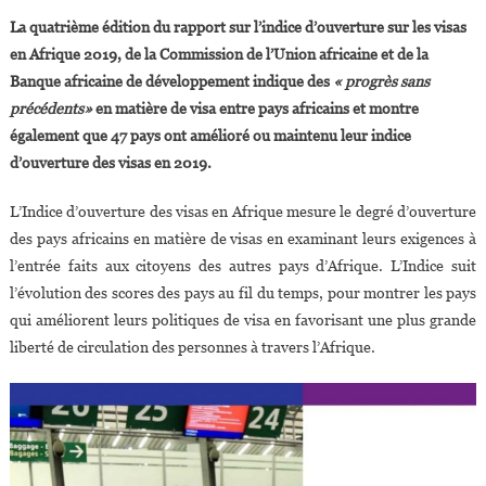
Indice
La quatrième édition du rapport sur l’indice d’ouverture sur les visas
D’ouverture
en Afrique 2019, de la Commission de l’Union africaine et de la
Sur
Banque africaine de développement indique des
« progrès sans
Les
précédents»
en matière de visa entre pays africains et montre
Visas
En
également que 47 pays ont amélioré ou maintenu leur indice
Afrique
d’ouverture des visas en 2019.
:
Le
L’Indice d’ouverture des visas en Afrique mesure le degré d’ouverture
Bénin
des pays africains en matière de visas en examinant leurs exigences à
Et
l’entrée faits aux citoyens des autres pays d’Afrique. L’Indice suit
Les
l’évolution des scores des pays au fil du temps, pour montrer les pays
Seychelles
qui améliorent leurs politiques de visa en favorisant une plus grande
Au
liberté de circulation des personnes à travers l’Afrique.
Top