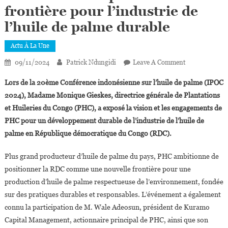
frontière pour l’industrie de
l’huile de palme durable
Actu À La Une
On
09/11/2024
Patrick Ndungidi
Leave A Comment
IPOC
Lors de la 20ème Conférence indonésienne sur l’huile de palme (IPOC
2024
2024), Madame Monique Gieskes, directrice générale de Plantations
:
et Huileries du Congo (PHC), a exposé la vision et les engagements de
PHC
PHC pour un développement durable de l’industrie de l’huile de
Positionne
La
palme en République démocratique du Congo (RDC).
RDC
Comme
Plus grand producteur d’huile de palme du pays, PHC ambitionne de
La
positionner la RDC comme une nouvelle frontière pour une
Prochaine
production d’huile de palme respectueuse de l’environnement, fondée
Frontière
sur des pratiques durables et responsables. L’événement a également
Pour
connu la participation de M. Wale Adeosun, président de Kuramo
L’industrie
Capital Management, actionnaire principal de PHC, ainsi que son
De