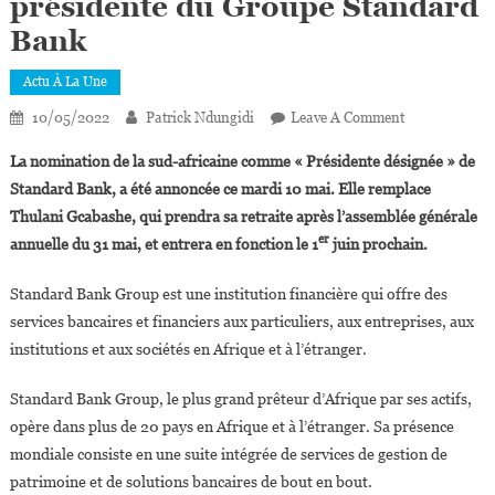
présidente du Groupe Standard
Bank
Actu À La Une
On
10/05/2022
Patrick Ndungidi
Leave A Comment
Nonkululeko
La nomination de la sud-africaine comme « Présidente désignée » de
Nyembezi,
Standard Bank, a été annoncée ce mardi 10 mai. Elle remplace
Première
Thulani Gcabashe, qui prendra sa retraite après l’assemblée générale
Femme
er
annuelle du 31 mai, et entrera en fonction le 1
juin prochain.
Nommée
Présidente
Standard Bank Group est une institution financière qui offre des
Du
Groupe
services bancaires et financiers aux particuliers, aux entreprises, aux
Standard
institutions et aux sociétés en Afrique et à l’étranger.
Bank
Standard Bank Group, le plus grand prêteur d’Afrique par ses actifs,
opère dans plus de 20 pays en Afrique et à l’étranger. Sa présence
mondiale consiste en une suite intégrée de services de gestion de
patrimoine et de solutions bancaires de bout en bout.