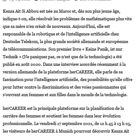
Kenza
Kenza Ait Si Abbou est née au Maroc et, dès son plus jeune âge,
Ait
indique-t-on, elle résolvait les problèmes de mathématiques plus vite
Si
que sa mère n’en créait de nouveaux. Aujourd’hui, elle est
Abbou:«
responsable de la robotique et de l’intelligence artificielle chez
Les
Maths,
Deutsche Telekom, la plus grande société allemande et européenne
La
de télécommunications. Son premier livre « Keine Panik, ist nur
Technologie
Technik » (Ne paniquez pas, ce n’est que de la technologie) a été
Et
publié en août 2020. Dans une interview accordée récemment à la
L’informatiqu
version allemande de la plateforme herCAREER, elle parle de sa
Sont
fascination pour l’intelligence artificielle, des possibilités qu’elle offre
Féminines
pour lutter contre la discrimination et des voies passionnantes qui
»
s’ouvrent aux femmes et aux filles dans le monde de la technologie.
herCAREER est la principale plateforme sur la planification de la
carrière des femmes et soutient les femmes dans leur évolution
professionnelle. Le vendredi 17 septembre 2021, de 12 h 45 à 13 h 25,
les visiteurs de herCAREER à Munich pourront découvrir Kenza Ait