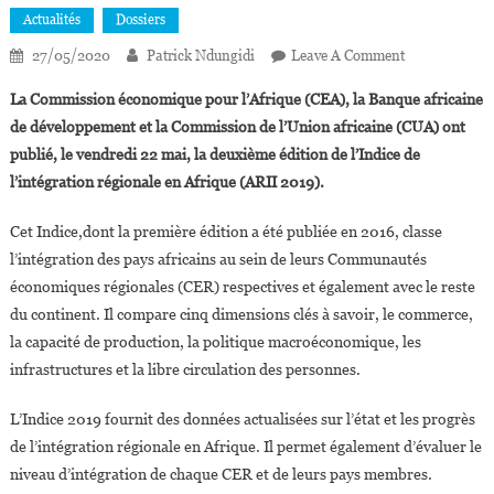
Actualités
Dossiers
On
27/05/2020
Patrick Ndungidi
Leave A Comment
L’Afrique
La Commission économique pour l’Afrique (CEA), la Banque africaine
Du
de développement et la Commission de l’Union africaine (CUA) ont
Sud,le
publié, le vendredi 22 mai, la deuxième édition de l’Indice de
Kenya,le
l’intégration régionale en Afrique (ARII 2019).
Rwanda,le
Maroc
Cet Indice,dont la première édition a été publiée en 2016, classe
Et
Maurice
l’intégration des pays africains au sein de leurs Communautés
Dans
économiques régionales (CER) respectives et également avec le reste
Le
du continent. Il compare cinq dimensions clés à savoir, le commerce,
Top
la capacité de production, la politique macroéconomique, les
5
infrastructures et la libre circulation des personnes.
Des
Pays
L’Indice 2019 fournit des données actualisées sur l’état et les progrès
Les
de l’intégration régionale en Afrique. Il permet également d’évaluer le
Plus
niveau d’intégration de chaque CER et de leurs pays membres.
Intégrés