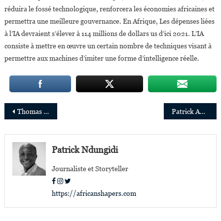
réduira le fossé technologique, renforcera les économies africaines et
permettra une meilleure gouvernance. En Afrique, Les dépenses liées
à l’IA devraient s’élever à 114 millions de dollars us d’ici 2021. L’IA
consiste à mettre en œuvre un certain nombre de techniques visant à
permettre aux machines d’imiter une forme d’intelligence réelle.
Navigation
Thomas Mensah, le scientifique ghanéen qui a révolutionné la fibre optique
Patrick Awuah, fondateur de l’ ultra-moderne université Ashesi au Ghana
de
l’article
Patrick Ndungidi
Journaliste et Storyteller
https://africanshapers.com