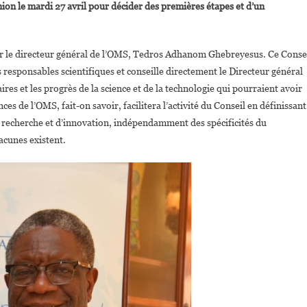
ion le mardi 27 avril pour décider des premières étapes et d’un
Docteur
Denis
Mukwege
 par le directeur général de l’OMS, Tedros Adhanom Ghebreyesus. Ce Conse
Nommé
s responsables scientifiques et conseille directement le Directeur général
Membre
res et les progrès de la science et de la technologie qui pourraient avoir
Du
Nouveau
ces de l’OMS, fait-on savoir, facilitera l’activité du Conseil en définissant
Conseil
de recherche et d’innovation, indépendamment des spécificités du
Scientifique
acunes existent.
De
L’OMS