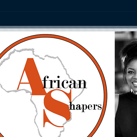
ation