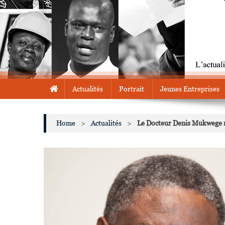
Actualités
Portrait
Jeunes Entreprises
Home
>
Actualités
>
Le Docteur Denis Mukwege 