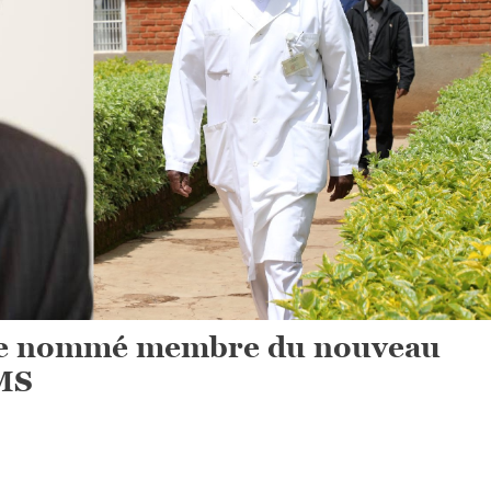
ge nommé membre du nouveau
OMS
On
Le