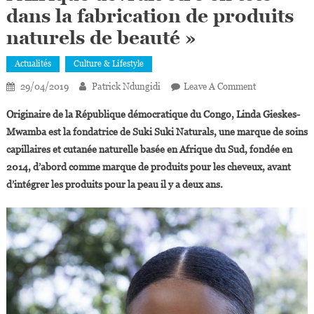
dans la fabrication de produits
naturels de beauté »
Actualités
Culture & Lifestyle
On
29/04/2019
Patrick Ndungidi
Leave A Comment
Linda
Originaire de la République démocratique du Congo, Linda Gieskes-
Gieskes-
Mwamba est la fondatrice de Suki Suki Naturals, une marque de soins
Mwamba :
capillaires et cutanée naturelle basée en Afrique du Sud, fondée en
«
2014, d’abord comme marque de produits pour les cheveux, avant
L’Afrique
Devrait
d’intégrer les produits pour la peau il y a deux ans.
Être
En
Tête
Dans
La
Fabrication
De
Produits