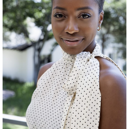
Naturels
De
Beauté
»