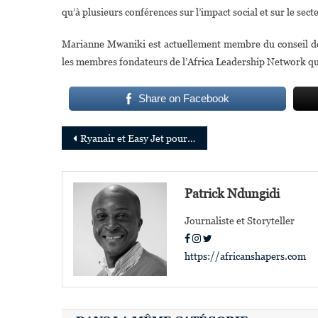
qu’à plusieurs conférences sur l’impact social et sur le sect
Marianne Mwaniki est actuellement membre du conseil de
les membres fondateurs de l’Africa Leadership Network qui
Share on Facebook
Navigation
Ryanair et Easy Jet pour booster le tourisme au Kenya
de
l’article
Patrick Ndungidi
Journaliste et Storyteller
https://africanshapers.com