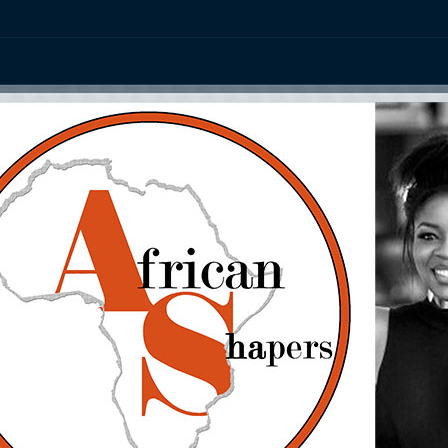
ation