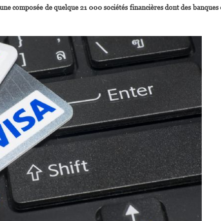
e composée de quelque 21 000 sociétés financières dont des banques 
Nommée
enior
ice-
résidente
De
isa
nc