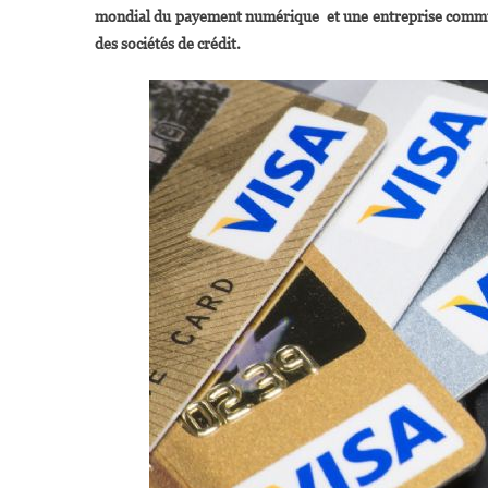
mondial du payement numérique et une entreprise commun
des sociétés de crédit.
S
V
P
V
I