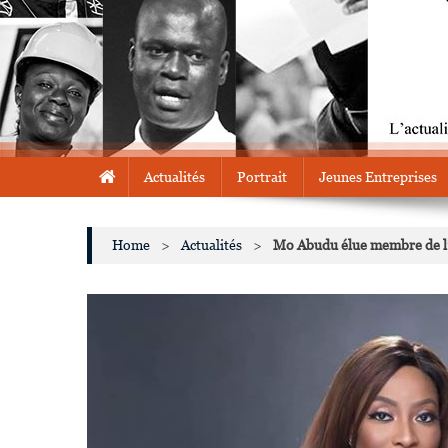
Actualités
Portrait
Jeunes Entreprises
Home
>
Actualités
>
Mo Abudu élue membre de 