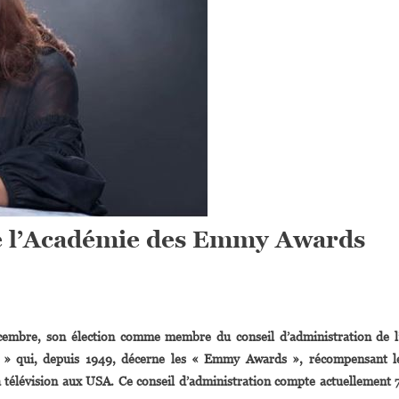
 l’Académie des Emmy Awards
On
Mo
écembre, son élection comme membre du conseil d’administration de l
Abudu
es » qui, depuis 1949, décerne les « Emmy Awards », récompensant l
lue
la télévision aux USA. Ce conseil d’administration compte actuellement 
Membre