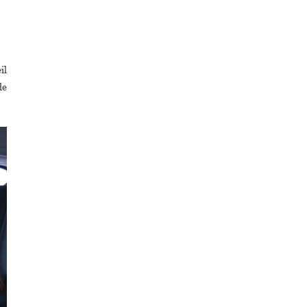
il
de