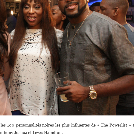
 les 100 personnalités noires les plus influentes de « The Powerlist » 
thony Joshua et Lewis Hamilton.