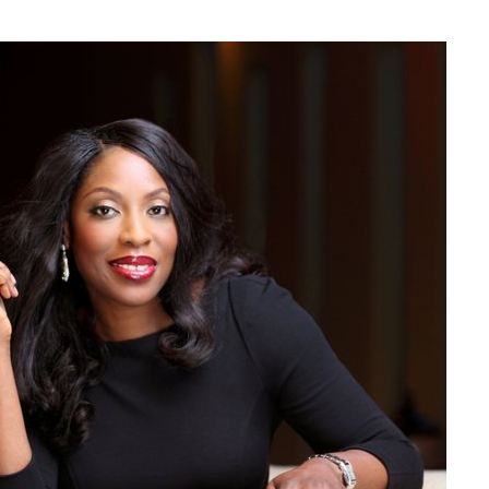
De
’Académie
Des
Emmy
Awards