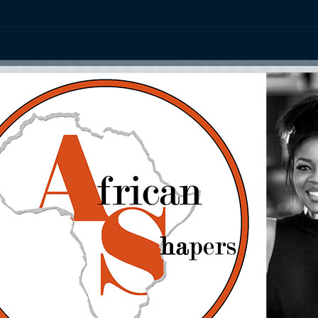
ation