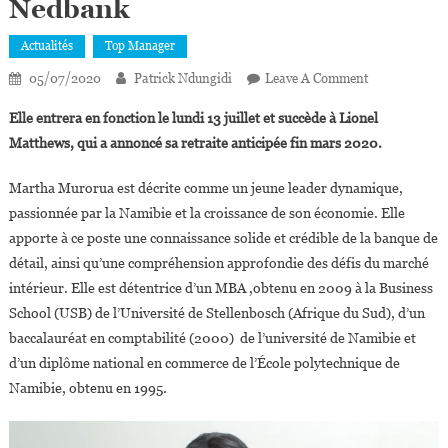
Nedbank
Actualités
Top Manager
On
05/07/2020
Patrick Ndungidi
Leave A Comment
Namibie:
Elle entrera en fonction le lundi 13 juillet et succède à Lionel
Martha
Matthews, qui a annoncé sa retraite anticipée fin mars 2020.
Murorua
Nommée
Martha Murorua est décrite comme un jeune leader dynamique,
Directrice
passionnée par la Namibie et la croissance de son économie. Elle
Générale
apporte à ce poste une connaissance solide et crédible de la banque de
De
Nedbank
détail, ainsi qu’une compréhension approfondie des défis du marché
intérieur. Elle est détentrice d’un MBA ,obtenu en 2009 à la Business
School (USB) de l’Université de Stellenbosch (Afrique du Sud), d’un
baccalauréat en comptabilité (2000) de l’université de Namibie et
d’un diplôme national en commerce de l’École polytechnique de
Namibie, obtenu en 1995.