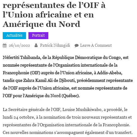
représentantes de l’OIF à
l’Union africaine et en
Amérique du Nord
Actualités
Portrait
On
26/10/2022
Patrick Ndungidi
Leave A Comment
Néfertiti
Néfertiti Tshibanda, de la République Démocratique du Congo, est
Tshibanda
nommée représentante de l’Organisation internationale de la
Et
Francophonie (OIF) auprès de l’Union africaine, à Addis-Abeba,
Zahra
tandis que Zahra Kamil Ali de Djibouti, précédemment représentante
Kamil
Ali
de l’OIF auprès de l’Union africaine, est nommée représentante de
Nommées
l’OIF pour l’Amérique du Nord (Québec).
Représentante
De
La Secrétaire générale de l’OIF, Louise Mushikiwabo, a procédé, le
L’OIF
lundi 24 octobre, à la nomination de trois nouveaux représentants et
À
représentantes de l’Organisation internationale de la Francophonie.
L’Union
Ces nouvelles nominations s’accompagnent également d’un transfert.
Africaine