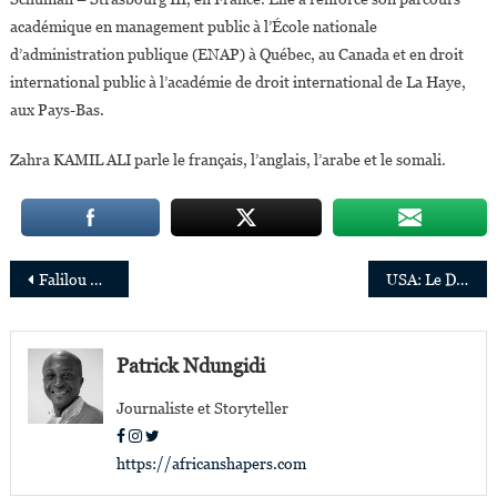
académique en management public à l’École nationale
d’administration publique (ENAP) à Québec, au Canada et en droit
international public à l’académie de droit international de La Haye,
aux Pays-Bas.
Zahra KAMIL ALI parle le français, l’anglais, l’arabe et le somali.
Navigation
Falilou Diop et Rindra Harizo lauréats du prix 2022 de l’AHJUCAF pour la promotion du droit
USA: Le Dr. Bruce Ovbiagele nommé Rédacteur en chef du Journal de l’Association américaine de cardiologie
de
l’article
Patrick Ndungidi
Journaliste et Storyteller
https://africanshapers.com