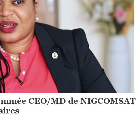
e nommée CEO/MD de NIGCOMSAT
aires
n
igeria: