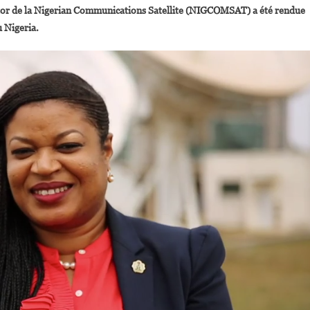
tor de la Nigerian Communications Satellite (NIGCOMSAT) a été rendue
bimbola
u Nigeria.
lale
ommée
CEO/MD
e
IGCOMSAT
our
nnées
upplémentaires