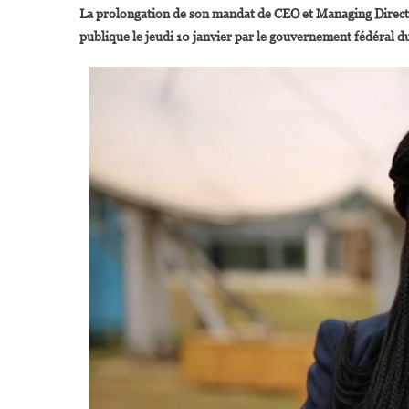
La prolongation de son mandat de CEO et Managing Direc
A
publique le jeudi 10 janvier par le gouvernement fédéral d
A
N
D
N
P
4
A
S