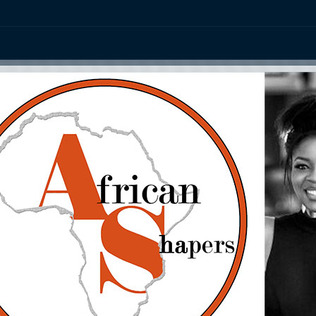
ation