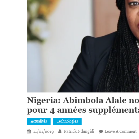
Nigeria: Abimbola Alal
pour 4 années supplément
Actualités
Technologies
O
11/01/2019
Patrick Ndungidi
Leave A Comment
N