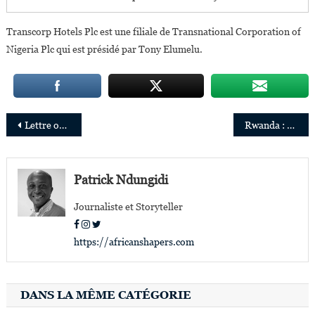
Transcorp Hotels Plc est une filiale de Transnational Corporation of
Nigeria Plc qui est présidé par Tony Elumelu.
Navigation
Lettre ouverte de Tony Elumelu aux entrepreneurs africains
Rwanda : Faith Keza, 26 ans, experte des TIC, nommée au Rwanda Development board
de
l’article
Patrick Ndungidi
Journaliste et Storyteller
https://africanshapers.com
DANS LA MÊME CATÉGORIE