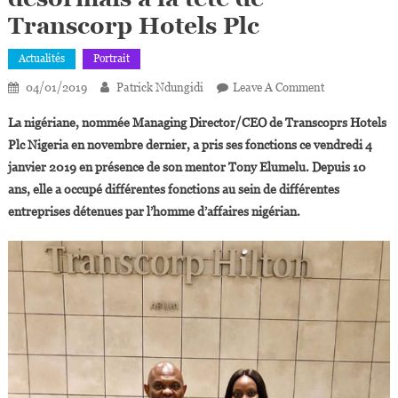
Transcorp Hotels Plc
Actualités
Portrait
On
04/01/2019
Patrick Ndungidi
Leave A Comment
Owen
La nigériane, nommée Managing Director/CEO de Transcoprs Hotels
Omogiafo,
Plc Nigeria en novembre dernier, a pris ses fonctions ce vendredi 4
L’un
janvier 2019 en présence de son mentor Tony Elumelu. Depuis 10
Des
ans, elle a occupé différentes fonctions au sein de différentes
Bras
Droits
entreprises détenues par l’homme d’affaires nigérian.
De
Tony
Elumelu,
Désormais
À
La
Tête
De
Transcorp