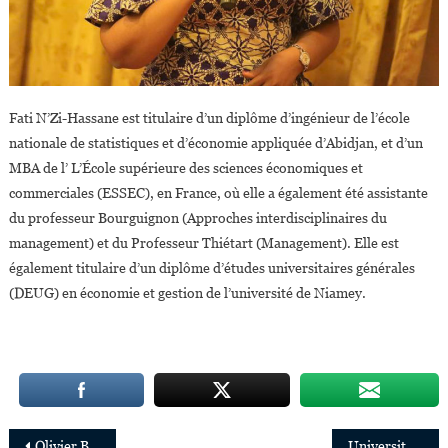
Fati N’Zi-Hassane est titulaire d’un diplôme d’ingénieur de l’école
nationale de statistiques et d’économie appliquée d’Abidjan, et d’un
MBA de l’ L’École supérieure des sciences économiques et
commerciales (ESSEC), en France, où elle a également été assistante
du professeur Bourguignon (Approches interdisciplinaires du
management) et du Professeur Thiétart (Management). Elle est
également titulaire d’un diplôme d’études universitaires générales
(DEUG) en économie et gestion de l’université de Niamey.
Navigation
Olivier Buyoya nommé directeur régional de la Société financière internationale pour l’Afrique de l’Ouest
Université Harvard : Patricia Nzolantima et Amandla Ooko-Ombaka nommées co-présidentes du Conseil de leadership du Centre d’études africaines