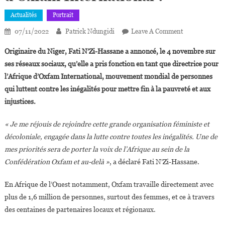
Actualités
Portrait
On
07/11/2022
Patrick Ndungidi
Leave A Comment
Qui
Originaire du Niger, Fati N’Zi-Hassane a annoncé, le 4 novembre sur
Est
ses réseaux sociaux, qu’elle a
pris fonction en tant que directrice pour
Fati
l’Afrique d’Oxfam International, mouvement mondial de personnes
N’Zi-
qui luttent contre les inégalités pour mettre fin à la pauvreté et aux
Hassane,la
Nouvelle
injustices.
Directrice
Afrique
« Je me réjouis de rejoindre cette grande organisation féministe et
D’Oxfam
décoloniale, engagée dans la lutte contre toutes les inégalités.
Une de
International 
mes priorités sera de porter la voix de l’Afrique au sein de la
Confédération Oxfam et au-delà »
, a déclaré Fati N’Zi-Hassane.
En Afrique de l’Ouest notamment, Oxfam travaille directement avec
plus de 1,6 million de personnes, surtout des femmes, et ce à travers
des centaines de partenaires locaux et régionaux.