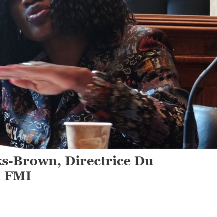
s-Brown, Directrice Du
u FMI
On