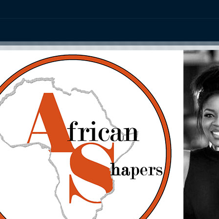
ation