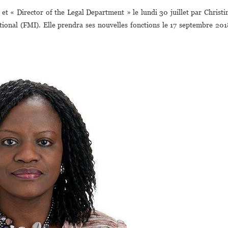
La
« Director of the Legal Department » le lundi 30 juillet par Christi
Libérienne
tional (FMI). Elle prendra ses nouvelles fonctions le 17 septembre 201
Rhoda
Weeks-
Brown,
Directrice
Du
Département
Juridique
Du
FMI