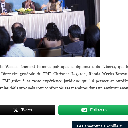
te Weeks, éminent homme politique et diplomate du Liberia, qui f
la Directrice générale du FMI, Christine Lagarde, Rhoda Weeks-Brown
u FMI grâce à sa vaste expérience juridique qui lui permet aujourd’h
 et les défis auxquels sont confrontés ses membres dans un environneme
Tweet
Follow us
Le Camerounais Achille Mbembe, Premier Africain À Remporter Le «Gerda Henkel Prize».