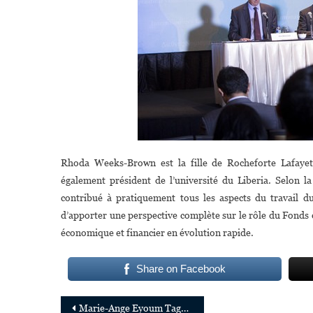
Rhoda Weeks-Brown est la fille de Rocheforte Lafayet
également président de l’université du Liberia. Selon 
contribué à pratiquement tous les aspects du travail d
d’apporter une perspective complète sur le rôle du Fonds
économique et financier en évolution rapide.
Share on Facebook
Navigation
Marie-Ange Eyoum Tagne, L’ingénieure Camerounaise Qui Excelle À La Silicon Valley