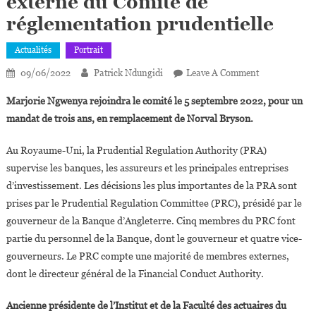
externe du Comité de
réglementation prudentielle
Actualités
Portrait
On
09/06/2022
Patrick Ndungidi
Leave A Comment
ROYAUME-
Marjorie Ngwenya rejoindra le comité le 5 septembre 2022, pour un
UNI
mandat de trois ans, en remplacement de Norval Bryson.
:
Marjorie
Au Royaume-Uni, la Prudential Regulation Authority (PRA)
Ngwenya
supervise les banques, les assureurs et les principales entreprises
Nommée
d’investissement. Les décisions les plus importantes de la PRA sont
Membre
Externe
prises par le Prudential Regulation Committee (PRC), présidé par le
Du
gouverneur de la Banque d’Angleterre. Cinq membres du PRC font
Comité
partie du personnel de la Banque, dont le gouverneur et quatre vice-
De
gouverneurs. Le PRC compte une majorité de membres externes,
Réglementati
dont le directeur général de la Financial Conduct Authority.
Prudentielle
Ancienne présidente de l’Institut et de la Faculté des actuaires du