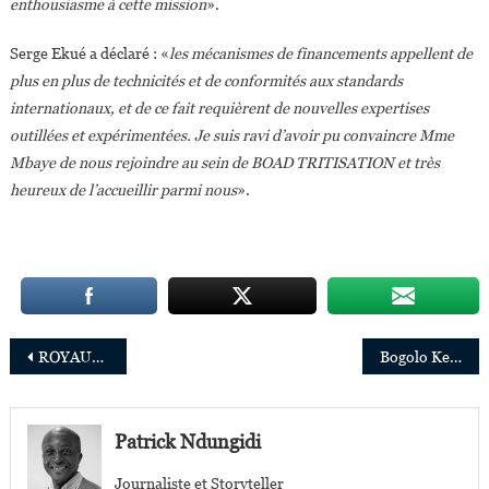
enthousiasme à cette mission
».
Serge Ekué a déclaré : «
les mécanismes de financements appellent de
plus en plus de technicités et de conformités aux standards
internationaux, et de ce fait requièrent de nouvelles expertises
outillées et expérimentées. Je suis ravi d’avoir pu convaincre Mme
Mbaye de nous rejoindre au sein de BOAD TRITISATION et très
heureux de l’accueillir parmi nous
».
Navigation
ROYAUME-UNI : Marjorie Ngwenya nommée membre externe du Comité de réglementation prudentielle
Bogolo Kenewendo,35ans, nommée première Directrice Afrique des champions de haut niveau de l’ONU pour le changement climatique
de
l’article
Patrick Ndungidi
Journaliste et Storyteller