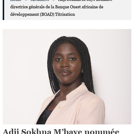
directrice générale de la Banque Ouest africaine de
développement (BOAD) Titrisation
Adji Sokhna M’baye nommée