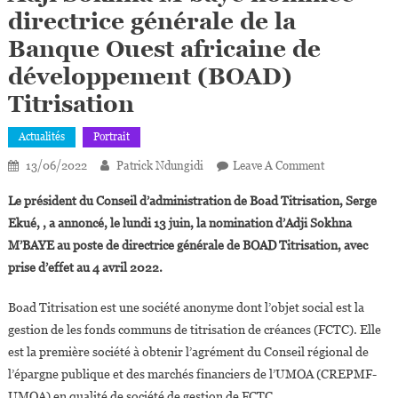
directrice générale de la
Banque Ouest africaine de
développement (BOAD)
Titrisation
Actualités
Portrait
On
13/06/2022
Patrick Ndungidi
Leave A Comment
Adji
Le président du Conseil d’administration de Boad Titrisation, Serge
Sokhna
Ekué, , a annoncé, le lundi 13 juin, la nomination d’Adji Sokhna
M’baye
M’BAYE au poste de directrice générale de BOAD Titrisation, avec
Nommée
prise d’effet au 4 avril 2022.
Directrice
Générale
Boad Titrisation est une société anonyme dont l’objet social est la
De
La
gestion de les fonds communs de titrisation de créances (FCTC). Elle
Banque
est la première société à obtenir l’agrément du Conseil régional de
Ouest
l’épargne publique et des marchés financiers de l’UMOA (CREPMF-
Africaine
UMOA) en qualité de société de gestion de FCTC.