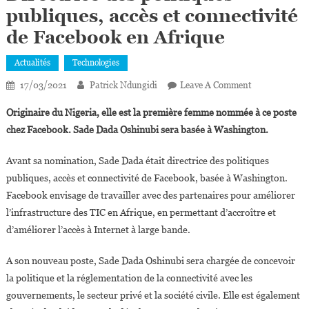
publiques, accès et connectivité
de Facebook en Afrique
Actualités
Technologies
On
17/03/2021
Patrick Ndungidi
Leave A Comment
Sade
Originaire du Nigeria, elle est la première femme nommée à ce poste
Dada
chez Facebook. Sade Dada Oshinubi sera basée à Washington.
Oshinubi
Nommée
Avant sa nomination, Sade Dada était directrice des politiques
Directrice
publiques, accès et connectivité de Facebook, basée à Washington.
Des
Facebook envisage de travailler avec des partenaires pour améliorer
Politiques
Publiques,
l’infrastructure des TIC en Afrique, en permettant d’accroître et
Accès
d’améliorer l’accès à Internet à large bande.
Et
Connectivité
A son nouveau poste, Sade Dada Oshinubi sera chargée de concevoir
De
la politique et la réglementation de la connectivité avec les
Facebook
gouvernements, le secteur privé et la société civile. Elle est également
En