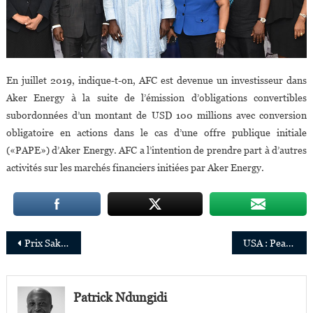
En juillet 2019, indique-t-on, AFC est devenue un investisseur dans
Aker Energy à la suite de l’émission d’obligations convertibles
subordonnées d’un montant de USD 100 millions avec conversion
obligatoire en actions dans le cas d’une offre publique initiale
(«PAPE») d’Aker Energy. AFC a l’intention de prendre part à d’autres
activités sur les marchés financiers initiées par Aker Energy.
Navigation
Prix Sakharov 2019 : «The Restorers», 5 adolescentes kényanes,parmi les finalistes
USA : Pearlena Igbokwe, l’éminence grise derrière plusieurs séries américaines à succès
de
l’article
Patrick Ndungidi