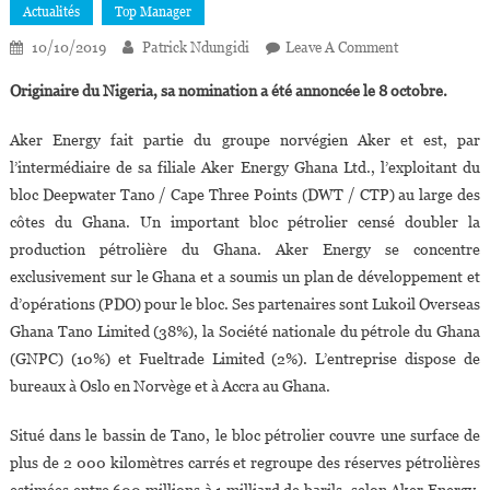
Actualités
Top Manager
On
10/10/2019
Patrick Ndungidi
Leave A Comment
Samaila
Originaire du Nigeria, sa nomination a été annoncée le 8 octobre.
Zubairu
Nommé
Aker Energy fait partie du groupe norvégien Aker et est, par
Vice-
l’intermédiaire de sa filiale Aker Energy Ghana Ltd., l’exploitant du
Président
bloc Deepwater Tano / Cape Three Points (DWT / CTP) au large des
Du
côtes du Ghana. Un important bloc pétrolier censé doubler la
Conseil
D’administrat
production pétrolière du Ghana. Aker Energy se concentre
D’Aker
exclusivement sur le Ghana et a soumis un plan de développement et
Energy
d’opérations (PDO) pour le bloc. Ses partenaires sont Lukoil Overseas
Ghana Tano Limited (38%), la Société nationale du pétrole du Ghana
(GNPC) (10%) et Fueltrade Limited (2%). L’entreprise dispose de
bureaux à Oslo en Norvège et à Accra au Ghana.
Situé dans le bassin de Tano, le bloc pétrolier couvre une surface de
plus de 2 000 kilomètres carrés et regroupe des réserves pétrolières