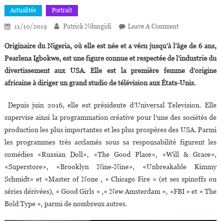
Actualités
Portrait
On
11/10/2019
Patrick Ndungidi
Leave A Comment
USA :
Originaire du Nigeria, où elle est née et a vécu jusqu’à l’âge de 6 ans,
Pearlena
Pearlena Igbokwe, est une figure connue et respectée de l’industrie du
Igbokwe,
divertissement aux USA. Elle est la première femme d’origine
L’éminence
africaine à diriger un grand studio de télévision aux États-Unis.
Grise
Derrière
Depuis juin 2016, elle est présidente d’Universal Television. Elle
Plusieurs
Séries
supervise ainsi la programmation créative pour l’une des sociétés de
Américaines
production les plus importantes et les plus prospères des USA. Parmi
À
les programmes très acclamés sous sa responsabilité figurent les
Succès
comédies «Russian Doll», «The Good Place», «Will & Grace»,
«Superstore», «Brooklyn Nine-Nine», «Unbreakable Kimmy
Schmidt» et «Master of None , « Chicago Fire » (et ses spinoffs ou
séries dérivées), « Good Girls » ,« New Amsterdam », »FBI » et « The
Bold Type », parmi de nombreux autres.