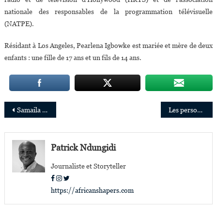
nationale des responsables de la programmation télévisuelle
(NATPE).
Résidant à Los Angeles, Pearlena Igbowke est mariée et mère de deux
enfants : une fille de 17 ans et un fils de 14 ans.
Navigation
Samaila Zubairu nommé vice-président du conseil d’administration d’Aker Energy
Les personnalités africaines qui ont reçu un Prix Nobel de la Paix
de
l’article
Patrick Ndungidi
Journaliste et Storyteller
https://africanshapers.com