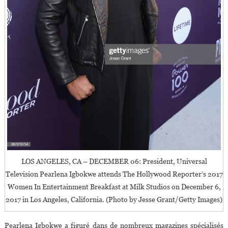
LOS ANGELES, CA – DECEMBER 06: President, Universal
Television Pearlena Igbokwe attends The Hollywood Reporter’s 2017
Women In Entertainment Breakfast at Milk Studios on December 6,
2017 in Los Angeles, California. (Photo by Jesse Grant/Getty Images)
Pearlena Igbokwe a figuré dans de nombreux magazines spécialisés