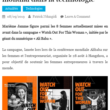
Actualités
Technologies
On
08/09/2019
Patrick Ndungidi
Leave A Comment
Sénégal :
Mariéme Jamme figure parmi les 8 femmes actuellement mises en
Mariéme
avant dans la campagne « Watch Out For This Woman », initiée par le
Jamme,
géant du numérique « Ali Baba ».
L’autodidacte
Devenue
La campagne, lancée lors lors de la conférence mondiale Alibaba sur
Leader
les femmes et l’entrepreneuriat, organisée le 28 août à Hangzhou, a
Mondial
Dans
pour objectif de soutenir les femmes entrepreneures à travers le
La
monde.
Technologie