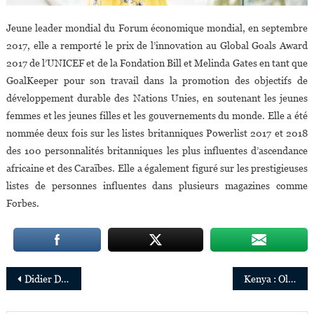
Jeune leader mondial du Forum économique mondial, en septembre
2017, elle a remporté le prix de l’innovation au Global Goals Award
2017 de l’UNICEF et de la Fondation Bill et Melinda Gates en tant que
GoalKeeper pour son travail dans la promotion des objectifs de
développement durable des Nations Unies, en soutenant les jeunes
femmes et les jeunes filles et les gouvernements du monde. Elle a été
nommée deux fois sur les listes britanniques Powerlist 2017 et 2018
des 100 personnalités britanniques les plus influentes d’ascendance
africaine et des Caraïbes. Elle a également figuré sur les prestigieuses
listes de personnes influentes dans plusieurs magazines comme
Forbes.
Navigation
Didier Drogba rejoint « #3500LIVES » la campagne mondiale de sécurité routière
Kenya : Olivia Mengich, créatrice de la marque de poupées « Swahili Princess »
de