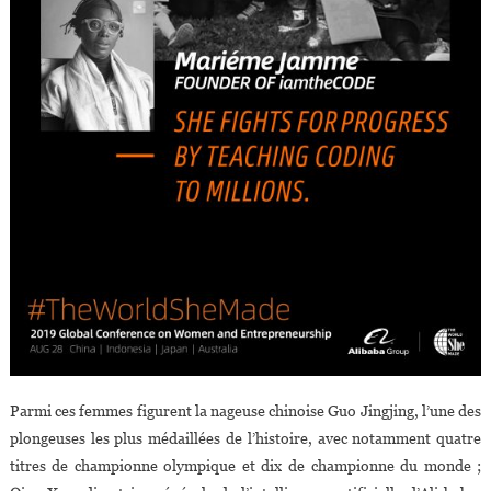
Parmi ces femmes figurent la nageuse chinoise Guo Jingjing, l’une des
plongeuses les plus médaillées de l’histoire, avec notamment quatre
titres de championne olympique et dix de championne du monde ;