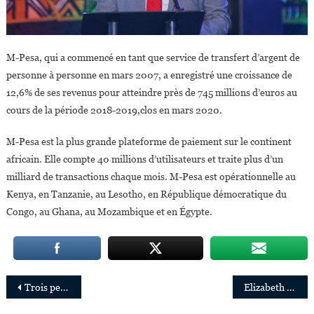
M-Pesa, qui a commencé en tant que service de transfert d’argent de
personne à personne en mars 2007, a enregistré une croissance de
12,6% de ses revenus pour atteindre près de 745 millions d’euros au
cours de la période 2018-2019,clos en mars 2020.
M-Pesa est la plus grande plateforme de paiement sur le continent
africain. Elle compte 40 millions d’utilisateurs et traite plus d’un
milliard de transactions chaque mois. M-Pesa est opérationnelle au
Kenya, en Tanzanie, au Lesotho, en République démocratique du
Congo, au Ghana, au Mozambique et en Égypte.
Navigation
Trois personnalités africaines nommées au Conseil de surveillance de Facebook et Instagram
Elizabeth Jack-Rich,27ans,jeune entrepreneure engagée dans l’autonomisation des femmes