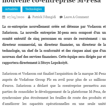
nouvelle co-entreprise M-Pesa
Actualités
Technologies
On
07/05/2020
Patrick Ndungidi
Leave A Comment
Sitoyo
La co-entreprise nouvellement créée est détenue par Vodacom et
Lopokoiyit
Safaricom. La nouvelle entreprise M-pesa sera composé d’un un
Nommé
comité exécutif de cinq personnes en cours de recrutement : un
Directeur
directeur commercial, un directeur financier, un directeur de la
Général
De
technologie, un chef de la conformité et des risques ainsi que d’un
La
nouveau chef des services financiers. Cette équipe sera dirigée par et
Nouvelle
rapportera directement à Sitoyo Lopokoiyit.
Co-
Entreprise
Safaricom et Vodacom ont finalisé l’acquisition de la marque M-Pesa
M-
auprès de Vodafone Group Plc en avril pour plus de 12 millions
Pesa
d’euros. Safaricom a déclaré que la coentreprise permettra aux
parties de consolider le développement de la plateforme M-Pesa, de
synchroniser plus étroitement les feuilles de route des produits et
d’améliorer les capacités opérationnelles en une seule unité