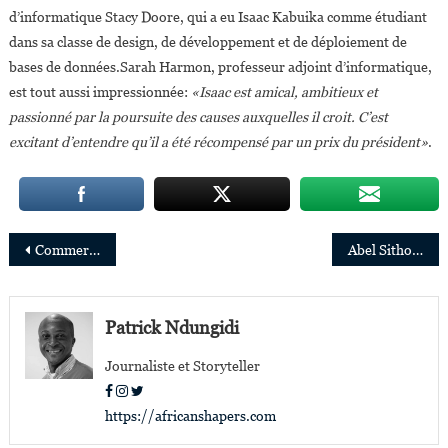
d’informatique Stacy Doore, qui a eu Isaac Kabuika comme étudiant
dans sa classe de design, de développement et de déploiement de
bases de données.Sarah Harmon, professeur adjoint d’informatique,
est tout aussi impressionnée:
«Isaac est amical, ambitieux et
passionné par la poursuite des causes auxquelles il croit. C’est
excitant d’entendre qu’il a été récompensé par un prix du président»
.
Navigation
Commerce USA-Afrique:Hausse des exportations et des importations américaines en Afrique subsaharienne
Abel Sithole nommé à la tête du plus grand gestionnaire d’actifs en Afrique
de
l’article
Patrick Ndungidi
Journaliste et Storyteller
https://africanshapers.com