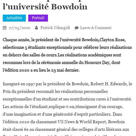
l’université Bowdoin
Actualités
Portrait
On
27/05/2020
Patrick Ndungidi
Leave A Comment
USA:
Chaque année, le président de l’université Bowdoin,Clayton Rose,
Isaac
sélectionne 5 étudiants exceptionnels pour célébrer leurs réalisations
Ntumba
en dehors des salles de cours.Les réalisations académiques sont
Kabiuka
reconnues lors de la cérémonie annuelle du Honours Day, dont
Lauréat
Du
l’édition 2020 a eu lieu le 23 mai dernier.
Prix
Du
Inauguré en 1997 par le président de Bowdoin, Robert H. Edwards, le
Président
Prix du président reconnaît les réalisations personnelles
De
exceptionnelles d’un étudiant et ses contributions rares à l’université.
L’université
Les actions de l’étudiant,explique-t-on,témoignent d’un courage,
Bowdoin
d’une imagination et d’une générosité d’esprit particuliers. Dans
l’édition 2020 du classement US News & World Report, Bowdoin
était classé 6e au classement général des collèges d’arts libéraux aux