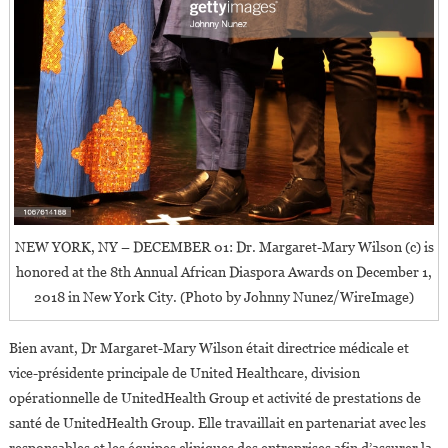
NEW YORK, NY – DECEMBER 01: Dr. Margaret-Mary Wilson (c) is
honored at the 8th Annual African Diaspora Awards on December 1,
2018 in New York City. (Photo by Johnny Nunez/WireImage)
Bien avant, Dr Margaret-Mary Wilson était directrice médicale et
vice-présidente principale de United Healthcare, division
opérationnelle de UnitedHealth Group et activité de prestations de
santé de UnitedHealth Group. Elle travaillait en partenariat avec les
responsables et les équipes cliniques des entreprises afin d’assurer la