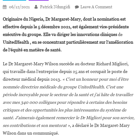
On
06/12/2021
Patrick Ndungidi
Leave A Comment
USA:Dr
Originaire du Nigeria, Dr Margaret-Mary, dont la nomination est
Margaret-
effective depuis le 5 décembre 2021, est également vice-présidente
Mary
exécutive du groupe. Elle va diriger les innovations cliniques
de
Wilson
UnitedHealth , en se concentrant particulièrement sur l’amélioration
Nommée
Directrice
de l’équité en matière de santé.
Médicale
Du
Le Dr Margaret-Mary Wilson succède au docteur Richard Migliori,
Groupe
qui travaille dans l’entreprise depuis 25 ans et occupait le poste de
UnitedHealth
directeur médical depuis 2013.
« C’est un honneur pour moi d’être
nommée directrice médicale du groupe UnitedHealth. C’est une
période incroyable pour le secteur de la santé et j’ai hâte de travailler
avec mes 340 000 collègues pour répondre à certains des besoins
critiques et des opportunités les plus intéressantes du système de
santé. J’aimerais également remercier le Dr Migliori pour son service,
ses contributions et son mentorat »
, a déclaré le Dr Margaret-Mary
Wilson dans un communiqué.