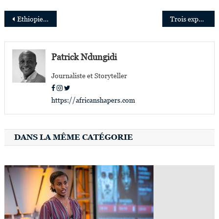
Navigation
Ethiopie: Adanech Abiebie réélue Maire d’Addis-Abeba
Trois expertes en finances nommées au Conseil d’administration d’Ecobank Nigeria
de
l’article
Patrick Ndungidi
Journaliste et Storyteller
https://africanshapers.com
DANS LA MÊME CATÉGORIE