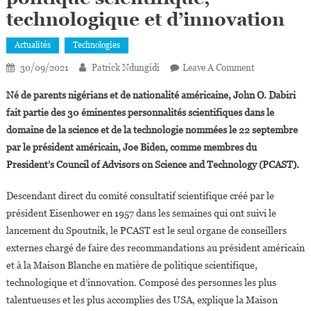
technologique et d’innovation
Actualités
Technologies
On
30/09/2021
Patrick Ndungidi
Leave A Comment
USA:John
Né de parents nigérians et de nationalité américaine, John O. Dabiri
O.
fait partie des 30 éminentes personnalités scientifiques dans le
Dabiri
domaine de la science et de la technologie nommées le 22 septembre
Nommé
par le président américain, Joe Biden, comme membres du
Parmi
Les
President’s Council of Advisors on Science and Technology (PCAST).
Conseillers
Présidentiels
Descendant direct du comité consultatif scientifique créé par le
En
président Eisenhower en 1957 dans les semaines qui ont suivi le
Matière
lancement du Spoutnik, le PCAST est le seul organe de conseillers
De
externes chargé de faire des recommandations au président américain
Politique
et à la Maison Blanche en matière de politique scientifique,
Scientifique,
technologique et d’innovation. Composé des personnes les plus
Technologiqu
talentueuses et les plus accomplies des USA, explique la Maison
Et